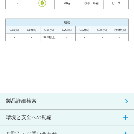
-
20kg
段ボール箱
ビーズ
組成
C14(%)
C16(%)
C18(%)
C20(%)
C22(%)
C24(%)
その他(%)
-
-
99%以上
-
-
-
-
製品詳細検索
環境と安全への配慮
お取引・お問い合わせ