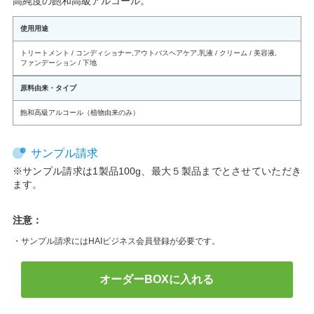
高純度の飽和高級アルコール。
使用用途
トリートメント / コンディショナー
,
アウトバスヘアケア
,
乳液 / クリーム / 美容液
,
ファンデーション / 下地
原料由来・タイプ
飽和高級アルコール（植物由来のみ）
サンプル請求
※サンプル請求は1製品100g、最大５製品までとさせていただき
ます。
注意：
・サンプル請求にはHAIビジネス会員登録が必要です。
オーダーBOXに入れる