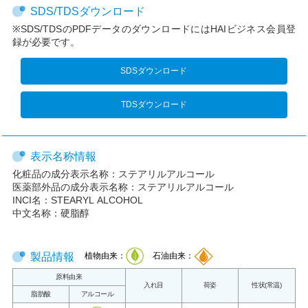
SDS/TDSダウンロード
※SDS/TDSのPDFデータのダウンロードにはHAIビジネス会員登
録が必要です。
SDSダウンロード
TDSダウンロード
表示名称情報
化粧品の成分表示名称：
ステアリルアルコール
医薬部外品の成分表示名称：
ステアリルアルコール
INCI名：
STEARYL ALCOHOL
中文名称：
硬脂醇
製品情報
植物由来：
石油由来：
原料由来
入れ目
荷姿
性状(常温)
脂肪酸
アルコール