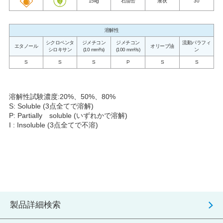
15kg
石油缶
液状
30
溶解性
シクロペンタ
ジメチコン
ジメチコン
流動パラフィ
エタノール
オリーブ油
シロキサン
(10 mm²/s)
(100 mm²/s)
ン
S
S
S
P
S
S
溶解性試験濃度:20%、50%、80%
S: Soluble (3点全てで溶解)
P: Partially soluble (いずれかで溶解)
I : Insoluble (3点全てで不溶)
製品詳細検索