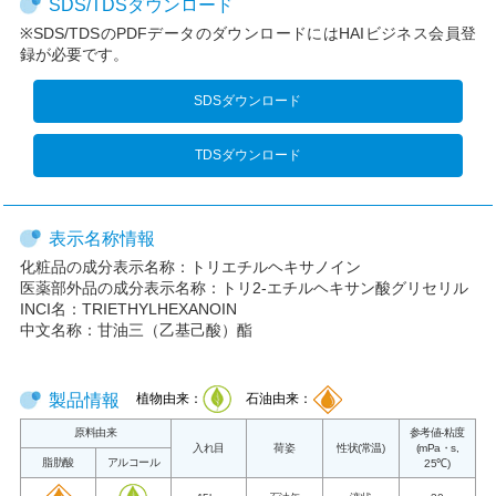
SDS/TDSダウンロード
※SDS/TDSのPDFデータのダウンロードにはHAIビジネス会員登
録が必要です。
SDSダウンロード
TDSダウンロード
表示名称情報
化粧品の成分表示名称：
トリエチルヘキサノイン
医薬部外品の成分表示名称：
トリ2-エチルヘキサン酸グリセリル
INCI名：
TRIETHYLHEXANOIN
中文名称：
甘油三（乙基己酸）酯
製品情報
植物由来：
石油由来：
原料由来
参考値-粘度
入れ目
荷姿
性状(常温)
(mPa・s,
脂肪酸
アルコール
25℃)