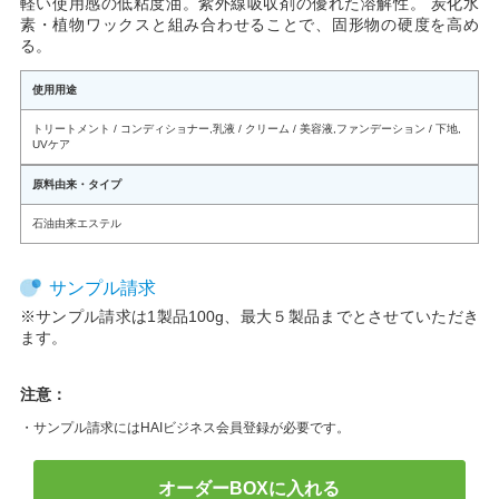
軽い使用感の低粘度油。紫外線吸収剤の優れた溶解性。 炭化水
素・植物ワックスと組み合わせることで、固形物の硬度を高め
る。
使用用途
トリートメント / コンディショナー
,
乳液 / クリーム / 美容液
,
ファンデーション / 下地
,
UVケア
原料由来・タイプ
石油由来エステル
サンプル請求
※サンプル請求は1製品100g、最大５製品までとさせていただき
ます。
注意：
・サンプル請求にはHAIビジネス会員登録が必要です。
オーダーBOXに入れる