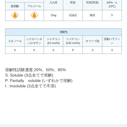
入れ目
荷姿
性状(常温)
(mPa・s,
脂肪酸
アルコール
25℃)
15kg
石油缶
液状
5
溶解性
シクロペンタ
ジメチコン
ジメチコン
流動パラフィ
エタノール
オリーブ油
シロキサン
(10 mm²/s)
(100 mm²/s)
ン
S
S
S
P
S
S
溶解性試験濃度:20%、50%、80%
S: Soluble (3点全てで溶解)
P: Partially soluble (いずれかで溶解)
I : Insoluble (3点全てで不溶)