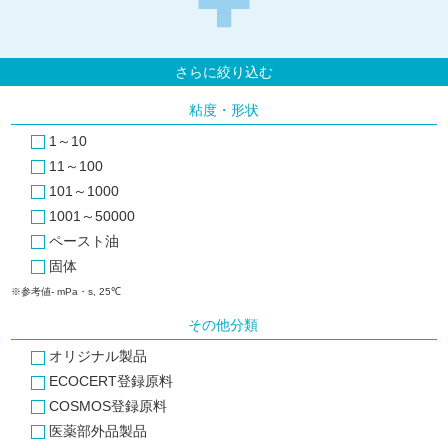
さらに絞り込む
粘度・形状
1～10
11～100
101～1000
1001～50000
ペースト油
固体
※参考値- mPa・s, 25℃
その他分類
オリジナル製品
ECOCERT登録原料
COSMOS登録原料
医薬部外品製品