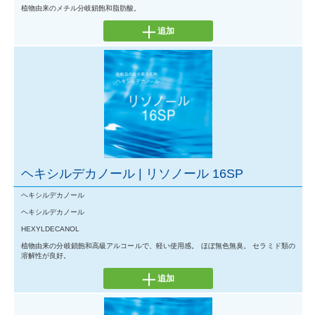
植物由来のメチル分岐鎖飽和脂肪酸。
追加
ヘキシルデカノール | リソノール 16SP
ヘキシルデカノール
ヘキシルデカノール
HEXYLDECANOL
植物由来の分岐鎖飽和高級アルコールで、軽い使用感。 ほぼ無色無臭。 セラミド類の
溶解性が良好。
追加