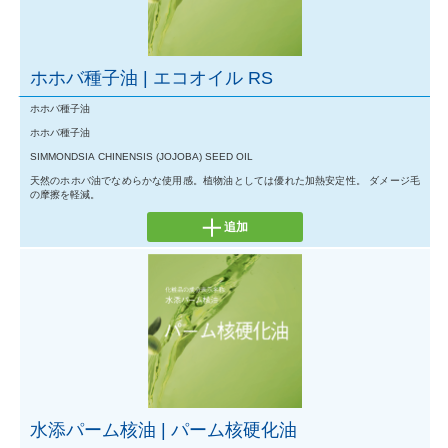
ホホバ種子油 | エコオイル RS
ホホバ種子油
ホホバ種子油
SIMMONDSIA CHINENSIS (JOJOBA) SEED OIL
天然のホホバ油でなめらかな使用感。植物油としては優れた加熱安定性。 ダメージ毛
の摩擦を軽減。
追加
水添パーム核油 | パーム核硬化油