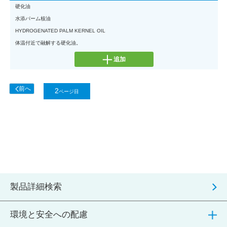
硬化油
水添パーム核油
HYDROGENATED PALM KERNEL OIL
体温付近で融解する硬化油。
追加
2
製品詳細検索
環境と安全への配慮